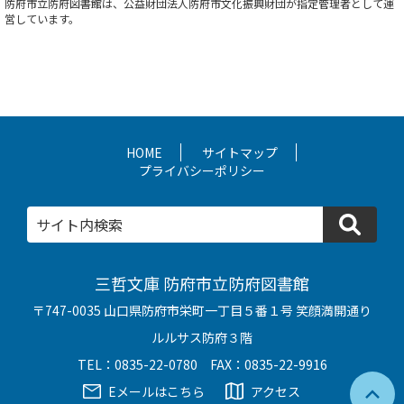
防府市立防府図書館は、公益財団法人防府市文化振興財団が指定管理者として運
営しています。
HOME
サイトマップ
プライバシーポリシー
検
三哲文庫 防府市立防府図書館
〒747-0035 山口県防府市栄町一丁目５番１号 笑顔満開通り
ルルサス防府３階
TEL：0835-22-0780 FAX：0835-22-9916
Eメールはこちら
アクセス