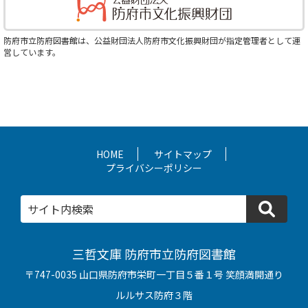
防府市立防府図書館は、公益財団法人防府市文化振興財団が指定管理者として運
営しています。
HOME
サイトマップ
プライバシーポリシー
検
三哲文庫 防府市立防府図書館
〒747-0035 山口県防府市栄町一丁目５番１号 笑顔満開通り
ルルサス防府３階